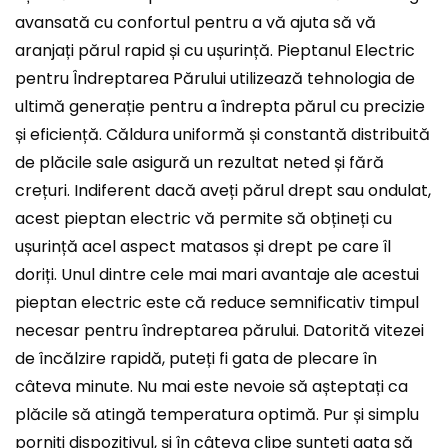
avansată cu confortul pentru a vă ajuta să vă
aranjați părul rapid și cu ușurință. Pieptanul Electric
pentru Îndreptarea Părului utilizează tehnologia de
ultimă generație pentru a îndrepta părul cu precizie
și eficiență. Căldura uniformă și constantă distribuită
de plăcile sale asigură un rezultat neted și fără
crețuri. Indiferent dacă aveți părul drept sau ondulat,
acest pieptan electric vă permite să obțineți cu
ușurință acel aspect matasos și drept pe care îl
doriți. Unul dintre cele mai mari avantaje ale acestui
pieptan electric este că reduce semnificativ timpul
necesar pentru îndreptarea părului. Datorită vitezei
de încălzire rapidă, puteți fi gata de plecare în
câteva minute. Nu mai este nevoie să așteptați ca
plăcile să atingă temperatura optimă. Pur și simplu
porniți dispozitivul, și în câteva clipe sunteți gata să