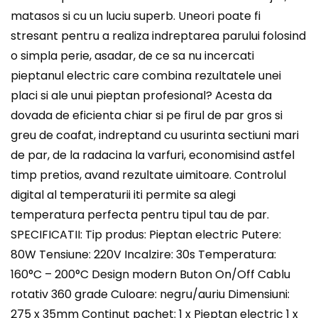
matasos si cu un luciu superb. Uneori poate fi
stresant pentru a realiza indreptarea parului folosind
o simpla perie, asadar, de ce sa nu incercati
pieptanul electric care combina rezultatele unei
placi si ale unui pieptan profesional? Acesta da
dovada de eficienta chiar si pe firul de par gros si
greu de coafat, indreptand cu usurinta sectiuni mari
de par, de la radacina la varfuri, economisind astfel
timp pretios, avand rezultate uimitoare. Controlul
digital al temperaturii iti permite sa alegi
temperatura perfecta pentru tipul tau de par.
SPECIFICATII: Tip produs: Pieptan electric Putere:
80W Tensiune: 220V Incalzire: 30s Temperatura:
160°C – 200°C Design modern Buton On/Off Cablu
rotativ 360 grade Culoare: negru/auriu Dimensiuni:
275 x 35mm Continut pachet: 1 x Pieptan electric 1 x