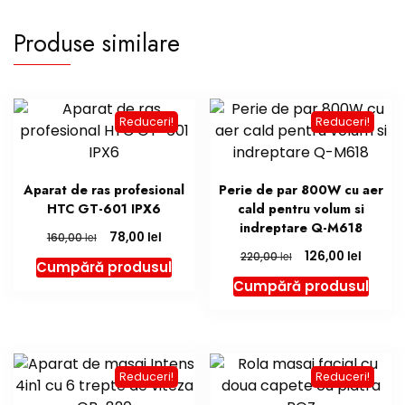
Produse similare
Reduceri!
Reduceri!
Aparat de ras profesional
Perie de par 800W cu aer
HTC GT-601 IPX6
cald pentru volum si
indreptare Q-M618
lei
78,00
lei
160,00
lei
126,00
lei
220,00
Cumpără produsul
Cumpără produsul
Reduceri!
Reduceri!