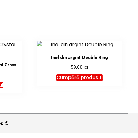
Inel din argint Double Ring
al Cross
lei
59,00
Cumpără produsul
ul
es ©