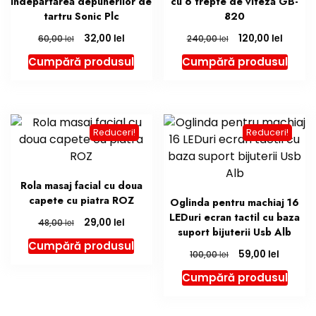
indepartarea depunerilor de
cu 6 trepte de viteza GB-
tartru Sonic Plc
820
lei
lei
32,00
120,00
lei
lei
60,00
240,00
Cumpără produsul
Cumpără produsul
Reduceri!
Reduceri!
Rola masaj facial cu doua
capete cu piatra ROZ
Oglinda pentru machiaj 16
LEDuri ecran tactil cu baza
lei
29,00
lei
48,00
suport bijuterii Usb Alb
Cumpără produsul
lei
59,00
lei
100,00
Cumpără produsul